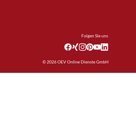
Folgen Sie uns